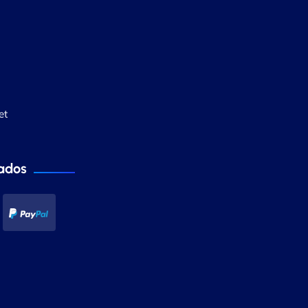
et
ados