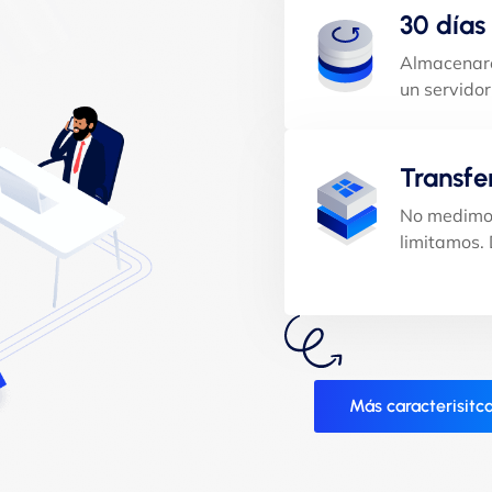
30 días
Almacenare
un servidor
Transfe
No medimos
limitamos.
Más caracterisitc