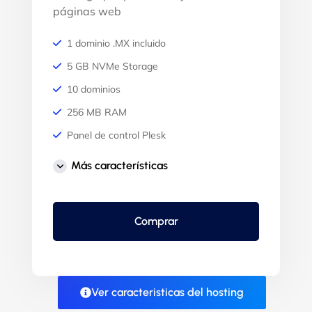
páginas web
1 dominio .MX incluido
5 GB NVMe Storage
10 dominios
256 MB RAM
Panel de control Plesk
30 días de backup
Más características
Certificado SSL
Transferencia ilimitada
Comprar
99,9% Uptime garantizado
Dominio gratis
Ver caracteristicas del hosting