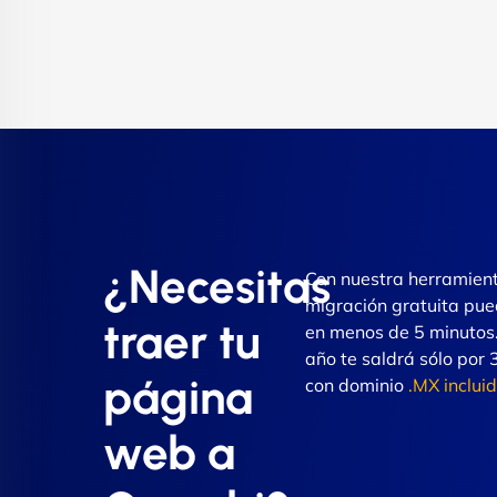
¿Necesitas
Con nuestra herramien
migración gratuita pue
traer tu
en menos de 5 minutos.
año te saldrá sólo po
página
con dominio
.MX inclui
web a