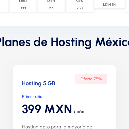
MXN
MXN
MXN
MXN 64
399
355
258
Planes de Hosting Méxic
Oferta 75%
Hosting 5 GB
Primer año
399 MXN
/ año
Hosting apto para la mayoría de