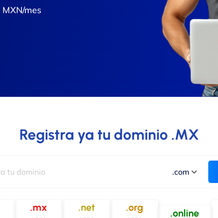
99 MXN/mes
Registra ya tu dominio .MX
.mx
.net
.org
.online