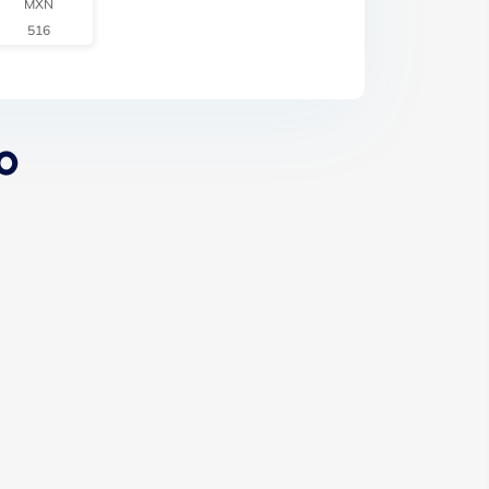
MXN
516
o