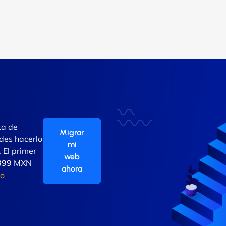
ta de
Migrar
des hacerlo
mi
 El primer
web
r 399 MXN
ahora
do