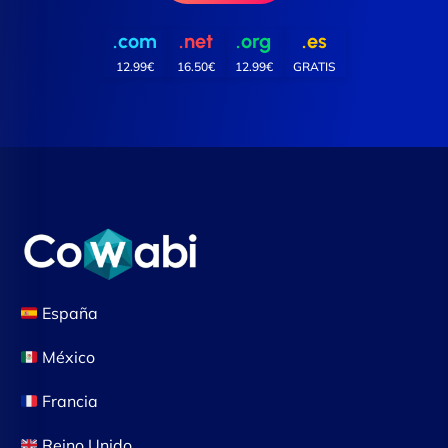
.com
.net
.org
.es
12.99€
16.50€
12.99€
GRATIS
España
México
Francia
Reino Unido