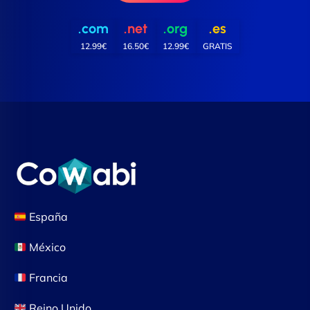
.com
.net
.org
.es
12.99€
16.50€
12.99€
GRATIS
España
México
Francia
Reino Unido