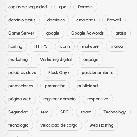
copias de seguridad
cpc
Domain
dominio gratis
dominios
empresas
firewall
Game Server
google
Google Adwords
gratis
hosting
HTTPS
icann
malware
marca
marketing
Marketing digital
onpage
palabras clave
Plesk Onyx
posicionamiento
promociones
promoción
publicidad
página web
registrar dominio
responsive
Seguridad
sem
SEO
spam
Technology
tecnología
velocidad de carga
Web Hosting