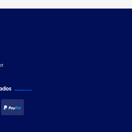
et
ados