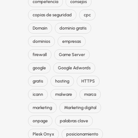
competencia
consejos
copias de seguridad
cpc
Domain
dominio gratis
dominios
empresas
firewall
Game Server
google
Google Adwords
gratis
hosting
HTTPS
icann
malware
marca
marketing
Marketing digital
onpage
palabras clave
Plesk Onyx
posicionamiento