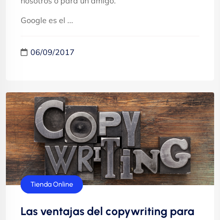
nosotros o para un amigo.
Google es el ...
06/09/2017
Marketing
Tienda Online
Las ventajas del copywriting para