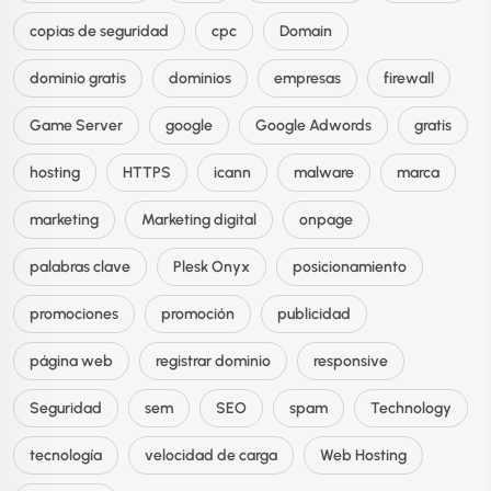
copias de seguridad
cpc
Domain
dominio gratis
dominios
empresas
firewall
Game Server
google
Google Adwords
gratis
hosting
HTTPS
icann
malware
marca
marketing
Marketing digital
onpage
palabras clave
Plesk Onyx
posicionamiento
promociones
promoción
publicidad
página web
registrar dominio
responsive
Seguridad
sem
SEO
spam
Technology
tecnología
velocidad de carga
Web Hosting