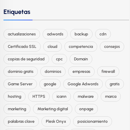
Etiquetas
actualizaciones
adwords
backup
cdn
Certificado SSL
cloud
competencia
consejos
copias de seguridad
cpc
Domain
dominio gratis
dominios
empresas
firewall
Game Server
google
Google Adwords
gratis
hosting
HTTPS
icann
malware
marca
marketing
Marketing digital
onpage
palabras clave
Plesk Onyx
posicionamiento