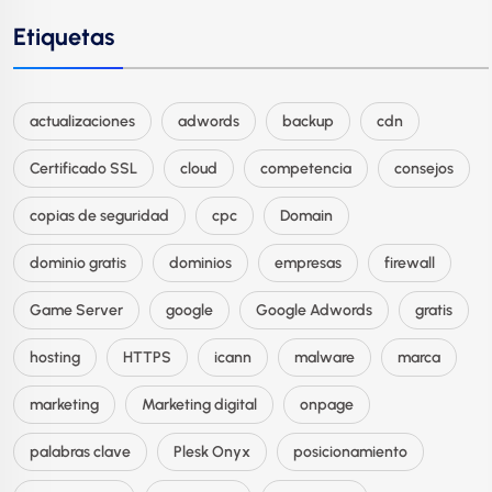
Etiquetas
actualizaciones
adwords
backup
cdn
Certificado SSL
cloud
competencia
consejos
copias de seguridad
cpc
Domain
dominio gratis
dominios
empresas
firewall
Game Server
google
Google Adwords
gratis
hosting
HTTPS
icann
malware
marca
marketing
Marketing digital
onpage
palabras clave
Plesk Onyx
posicionamiento