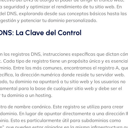
la seguridad y optimizar el rendimiento de tu sitio web. En
o del DNS, explorando desde sus conceptos básicos hasta las
estión y potenciar tu dominio personalizado.
DNS: La Clave del Control
en los registros DNS, instrucciones específicas que dictan có
 Cada tipo de registro tiene un propósito único y es esencia
minio. Entre los más comunes, encontramos el registro A, qu
ecífica, la dirección numérica donde reside tu servidor web.
ado, tu dominio no apuntará a tu sitio web y los usuarios no
damental para la base de cualquier sitio web y debe ser el
 tu dominio a un hosting.
stro de nombre canónico. Este registro se utiliza para crear
 dominio. En lugar de apuntar directamente a una dirección I
io. Esto es particularmente útil para subdominios como
m”, que pueden estar alojados en la misma infraestructura q