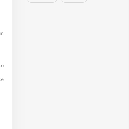
an
e
co
te