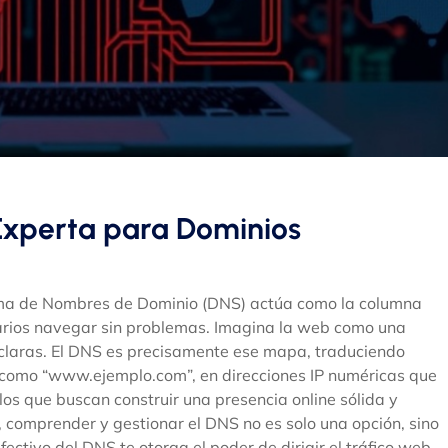
Experta para Dominios
stema de Nombres de Dominio (DNS) actúa como la columna
suarios navegar sin problemas. Imagina la web como una
claras. El DNS es precisamente ese mapa, traduciendo
, como “www.ejemplo.com”, en direcciones IP numéricas que
os que buscan construir una presencia online sólida y
 comprender y gestionar el DNS no es solo una opción, sino
ctivo del DNS te otorga el poder de dirigir el tráfico web,