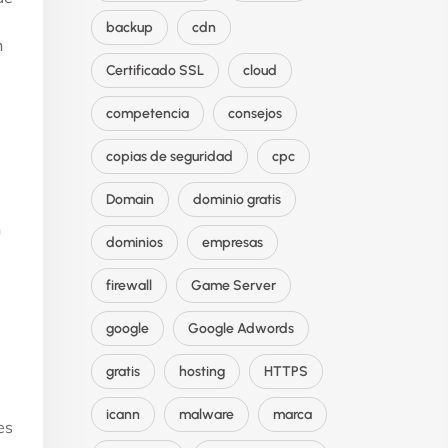
backup
cdn
n
Certificado SSL
cloud
competencia
consejos
copias de seguridad
cpc
,
Domain
dominio gratis
n
dominios
empresas
firewall
Game Server
google
Google Adwords
gratis
hosting
HTTPS
icann
malware
marca
es