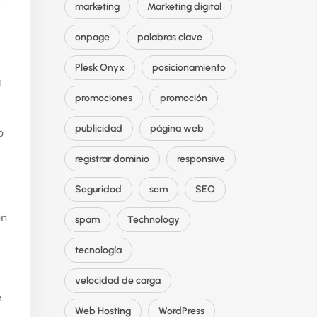
s
marketing
Marketing digital
onpage
palabras clave
Plesk Onyx
posicionamiento
a
promociones
promoción
publicidad
página web
o
registrar dominio
responsive
Seguridad
sem
SEO
on
spam
Technology
tecnología
velocidad de carga
e
Web Hosting
WordPress