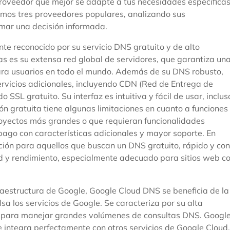
 proveedor que mejor se adapte a tus necesidades específica
emos tres proveedores populares, analizando sus
omar una decisión informada.
te reconocido por su servicio DNS gratuito y de alto
s es su extensa red global de servidores, que garantiza un
ara usuarios en todo el mundo. Además de su DNS robusto,
rvicios adicionales, incluyendo CDN (Red de Entrega de
 SSL gratuito. Su interfaz es intuitiva y fácil de usar, inclus
ón gratuita tiene algunas limitaciones en cuanto a funciones
royectos más grandes o que requieran funcionalidades
 pago con características adicionales y mayor soporte. En
ción para aquellos que buscan un DNS gratuito, rápido y con
d y rendimiento, especialmente adecuado para sitios web c
raestructura de Google, Google Cloud DNS se beneficia de la
sa los servicios de Google. Se caracteriza por su alta
do para manejar grandes volúmenes de consultas DNS. Googl
e integra perfectamente con otros servicios de Google Cloud,