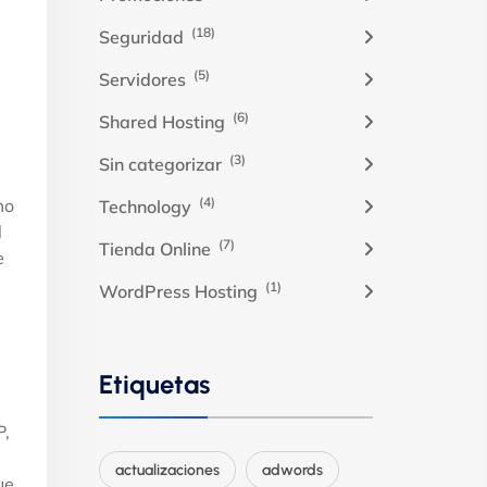
(18)
Seguridad
(5)
Servidores
(6)
Shared Hosting
(3)
Sin categorizar
(4)
mo
Technology
l
(7)
Tienda Online
e
(1)
WordPress Hosting
Etiquetas
P,
actualizaciones
adwords
ue