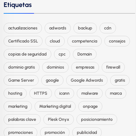
Etiquetas
actualizaciones
adwords
backup
cdn
Certificado SSL
cloud
competencia
consejos
copias de seguridad
cpc
Domain
dominio gratis
dominios
empresas
firewall
Game Server
google
Google Adwords
gratis
hosting
HTTPS
icann
malware
marca
marketing
Marketing digital
onpage
palabras clave
Plesk Onyx
posicionamiento
promociones
promoción
publicidad