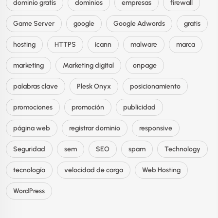
dominio gratis
dominios
empresas
firewall
Game Server
google
Google Adwords
gratis
hosting
HTTPS
icann
malware
marca
marketing
Marketing digital
onpage
palabras clave
Plesk Onyx
posicionamiento
promociones
promoción
publicidad
página web
registrar dominio
responsive
Seguridad
sem
SEO
spam
Technology
tecnología
velocidad de carga
Web Hosting
WordPress