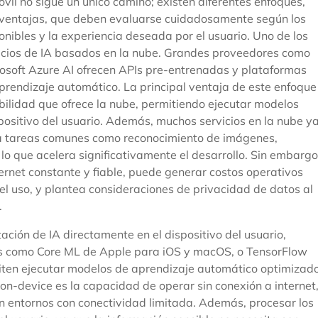
vil no sigue un único camino; existen diferentes enfoques,
sventajas, que deben evaluarse cuidadosamente según los
ponibles y la experiencia deseada por el usuario. Uno de los
icios de IA basados en la nube. Grandes proveedores como
osoft Azure AI ofrecen APIs pre-entrenadas y plataformas
prendizaje automático. La principal ventaja de este enfoque
bilidad que ofrece la nube, permitiendo ejecutar modelos
spositivo del usuario. Además, muchos servicios en la nube y
a tareas comunes como reconocimiento de imágenes,
lo que acelera significativamente el desarrollo. Sin embargo
ernet constante y fiable, puede generar costos operativos
el uso, y plantea consideraciones de privacidad de datos al
.
ción de IA directamente en el dispositivo del usuario,
as como Core ML de Apple para iOS y macOS, o TensorFlow
iten ejecutar modelos de aprendizaje automático optimizad
 on-device es la capacidad de operar sin conexión a internet
 en entornos con conectividad limitada. Además, procesar los