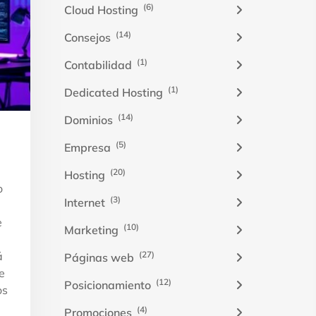
(6)
Cloud Hosting
(14)
Consejos
(1)
Contabilidad
(1)
Dedicated Hosting
(14)
Dominios
(5)
Empresa
(20)
Hosting
o
(3)
Internet
e
(10)
Marketing
(27)
á
Páginas web
e
(12)
Posicionamiento
os
(4)
Promociones