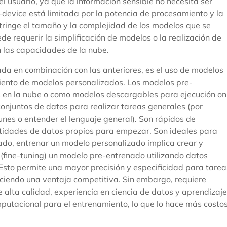
l usuario, ya que la información sensible no necesita ser
-device está limitada por la potencia de procesamiento y la
stringe el tamaño y la complejidad de los modelos que se
e requerir la simplificación de modelos o la realización de
 las capacidades de la nube.
ada en combinación con las anteriores, es el uso de modelos
iento de modelos personalizados. Los modelos pre-
s en la nube o como modelos descargables para ejecución on
onjuntos de datos para realizar tareas generales (por
nes o entender el lenguaje general). Son rápidos de
tidades de datos propios para empezar. Son ideales para
lado, entrenar un modelo personalizado implica crear y
(fine-tuning) un modelo pre-entrenado utilizando datos
. Esto permite una mayor precisión y especificidad para tarea
ciendo una ventaja competitiva. Sin embargo, requiere
alta calidad, experiencia en ciencia de datos y aprendizaje
putacional para el entrenamiento, lo que lo hace más costo