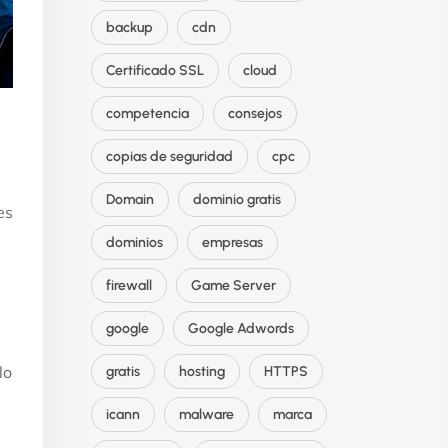
backup
cdn
Certificado SSL
cloud
competencia
consejos
copias de seguridad
cpc
Domain
dominio gratis
es
dominios
empresas
firewall
Game Server
google
Google Adwords
lo
gratis
hosting
HTTPS
icann
malware
marca