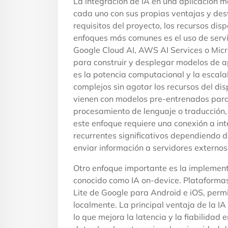
La integración de IA en una aplicación mó
cada uno con sus propias ventajas y de
requisitos del proyecto, los recursos dis
enfoques más comunes es el uso de serv
Google Cloud AI, AWS AI Services o Micr
para construir y desplegar modelos de a
es la potencia computacional y la escala
complejos sin agotar los recursos del di
vienen con modelos pre-entrenados par
procesamiento de lenguaje o traducción, 
este enfoque requiere una conexión a int
recurrentes significativos dependiendo d
enviar información a servidores externos
Otro enfoque importante es la implementa
conocido como IA on-device. Plataform
Lite de Google para Android e iOS, perm
localmente. La principal ventaja de la IA
lo que mejora la latencia y la fiabilidad