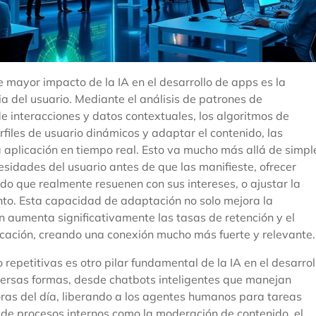
e mayor impacto de la IA en el desarrollo de apps es la
a del usuario. Mediante el análisis de patrones de
de interacciones y datos contextuales, los algoritmos de
iles de usuario dinámicos y adaptar el contenido, las
la aplicación en tiempo real. Esto va mucho más allá de simpl
esidades del usuario antes de que las manifieste, ofrecer
o que realmente resuenen con sus intereses, o ajustar la
nto. Esta capacidad de adaptación no solo mejora la
én aumenta significativamente las tasas de retención y el
cación, creando una conexión mucho más fuerte y relevante.
repetitivas es otro pilar fundamental de la IA en el desarrol
ersas formas, desde chatbots inteligentes que manejan
horas del día, liberando a los agentes humanos para tareas
de procesos internos como la moderación de contenido, el