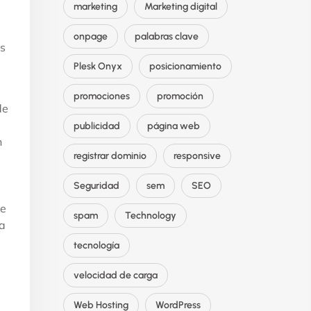
marketing
Marketing digital
onpage
palabras clave
os
Plesk Onyx
posicionamiento
promociones
promoción
de
publicidad
página web
n
registrar dominio
responsive
Seguridad
sem
SEO
de
spam
Technology
la
tecnología
velocidad de carga
Web Hosting
WordPress