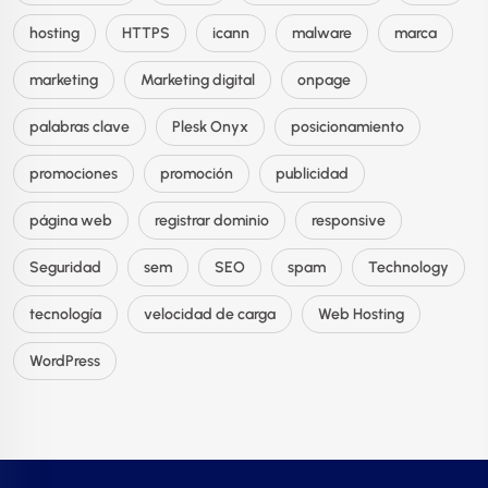
hosting
HTTPS
icann
malware
marca
marketing
Marketing digital
onpage
palabras clave
Plesk Onyx
posicionamiento
promociones
promoción
publicidad
página web
registrar dominio
responsive
Seguridad
sem
SEO
spam
Technology
tecnología
velocidad de carga
Web Hosting
WordPress