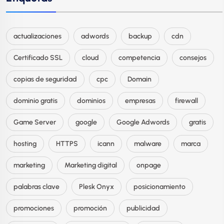
actualizaciones
adwords
backup
cdn
Certificado SSL
cloud
competencia
consejos
copias de seguridad
cpc
Domain
dominio gratis
dominios
empresas
firewall
Game Server
google
Google Adwords
gratis
hosting
HTTPS
icann
malware
marca
marketing
Marketing digital
onpage
palabras clave
Plesk Onyx
posicionamiento
promociones
promoción
publicidad