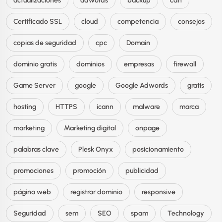
actualizaciones
adwords
backup
cdn
Certificado SSL
cloud
competencia
consejos
copias de seguridad
cpc
Domain
dominio gratis
dominios
empresas
firewall
Game Server
google
Google Adwords
gratis
hosting
HTTPS
icann
malware
marca
marketing
Marketing digital
onpage
palabras clave
Plesk Onyx
posicionamiento
promociones
promoción
publicidad
página web
registrar dominio
responsive
Seguridad
sem
SEO
spam
Technology