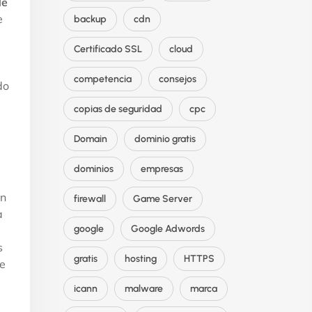
de
e
backup
cdn
Certificado SSL
cloud
competencia
consejos
do
copias de seguridad
cpc
Domain
dominio gratis
dominios
empresas
un
firewall
Game Server
a
google
Google Adwords
s
gratis
hosting
HTTPS
de
icann
malware
marca