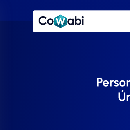
Perso
Ú