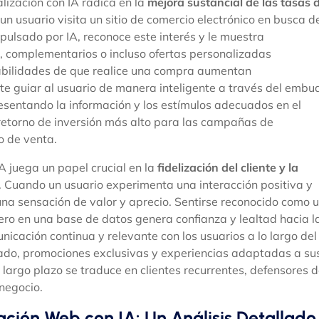
lización con IA radica en la
mejora sustancial de las tasas 
un usuario visita un sitio de comercio electrónico en busca d
impulsado por IA, reconoce este interés y le muestra
 complementarios o incluso ofertas personalizadas
abilidades de que realice una compra aumentan
te guiar al usuario de manera inteligente a través del embu
resentando la información y los estímulos adecuados en el
retorno de inversión más alto para las campañas de
o de venta.
A juega un papel crucial en la
fidelización del cliente y la
. Cuando un usuario experimenta una interacción positiva y
una sensación de valor y aprecio. Sentirse reconocido como 
ero en una base de datos genera confianza y lealtad hacia l
cación continua y relevante con los usuarios a lo largo del
zado, promociones exclusivas y experiencias adaptadas a su
largo plazo se traduce en clientes recurrentes, defensores 
 negocio.
ción Web con IA: Un Análisis Detallado