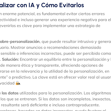
lizar con IA y Cómo Evitarlos
un enorme potencial, es fundamental evitar ciertos errores
tividad e incluso generar una experiencia negativa para e
revenirlos es clave para implementar una estrategia de
obre-personalización
, que puede resultar intrusiva y genera
usuario. Mostrar anuncios o recomendaciones demasiado
ensible o inferencias incorrectas, puede ser percibido como
o.
Solución:
Encontrar un equilibrio entre la personalización y 
os de manera ética y transparente, ofreciendo opciones de
rarse en la relevancia y la utilidad de la personalización, en
te” o predictivo. La clave está en ofrecer valor real al usuar
rivacidad
.
e los datos
utilizados para la personalización. Los algoritmos
los que se entrenan. Si los datos son incompletos, inexactos
 resultante será deficiente e incluso contraproducente.
erróneas, basadas en datos incorrectos, puede frustrar al