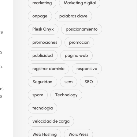
marketing
Marketing digital
onpage
palabras clave
Plesk Onyx
posicionamiento
te
promociones
promoción
es
publicidad
página web
o.
registrar dominio
responsive
Seguridad
sem
SEO
as
spam
Technology
s
tecnología
velocidad de carga
Web Hosting
WordPress