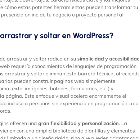
e cómo estas potentes herramientas pueden transformar tu
a presencia online de tu negocio o proyecto personal al
 arrastrar y soltar en WordPress?
 de arrastrar y soltar radica en su
simplicidad y accesibilida
io web requería conocimientos de lenguajes de programación
 arrastrar y soltar eliminan esta barrera técnica, ofreciend
usuarios pueden construir páginas web simplemente
mo texto, imágenes, botones, formularios, etc.) y
 la página. Este enfoque visual acelera enormemente el
ndo incluso a personas sin experiencia en programación crea
oras.
ugins ofrecen una
gran flexibilidad y personalización
. La
 vienen con una amplia biblioteca de plantillas y elementos
stás limitado a un diseño rígido, sino que puedes adaptar ca