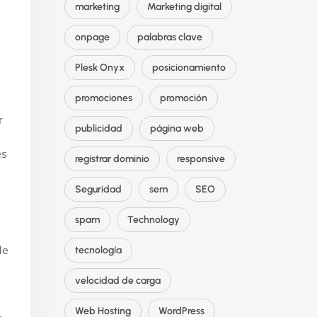
marketing
Marketing digital
onpage
palabras clave
Plesk Onyx
posicionamiento
promociones
promoción
r
publicidad
página web
es
registrar dominio
responsive
Seguridad
sem
SEO
spam
Technology
de
tecnología
velocidad de carga
Web Hosting
WordPress