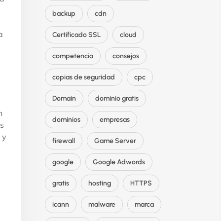
backup
cdn
a
Certificado SSL
cloud
competencia
consejos
copias de seguridad
cpc
Domain
dominio gratis
n
dominios
empresas
os
 y
firewall
Game Server
google
Google Adwords
gratis
hosting
HTTPS
icann
malware
marca