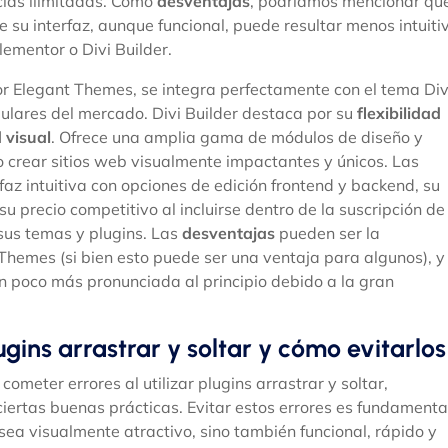
ncias ilimitadas. Como
desventajas
, podríamos mencionar qu
e su interfaz, aunque funcional, puede resultar menos intuiti
ementor o Divi Builder.
por Elegant Themes, se integra perfectamente con el tema Div
lares del mercado. Divi Builder destaca por su
flexibilidad
 visual
. Ofrece una amplia gama de módulos de diseño y
o crear sitios web visualmente impactantes y únicos. Las
rfaz intuitiva con opciones de edición frontend y backend, su
su precio competitivo al incluirse dentro de la suscripción de
sus temas y plugins. Las
desventajas
pueden ser la
hemes (si bien esto puede ser una ventaja para algunos), y
n poco más pronunciada al principio debido a la gran
gins arrastrar y soltar y cómo evitarlos
ometer errores al utilizar plugins arrastrar y soltar,
ciertas buenas prácticas. Evitar estos errores es fundamenta
sea visualmente atractivo, sino también funcional, rápido y