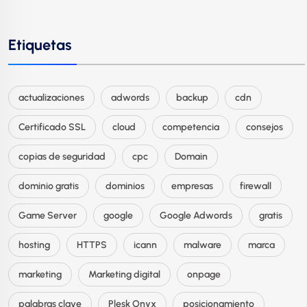
Etiquetas
actualizaciones
adwords
backup
cdn
Certificado SSL
cloud
competencia
consejos
copias de seguridad
cpc
Domain
dominio gratis
dominios
empresas
firewall
Game Server
google
Google Adwords
gratis
hosting
HTTPS
icann
malware
marca
marketing
Marketing digital
onpage
palabras clave
Plesk Onyx
posicionamiento