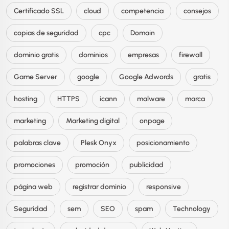
Certificado SSL
cloud
competencia
consejos
copias de seguridad
cpc
Domain
dominio gratis
dominios
empresas
firewall
Game Server
google
Google Adwords
gratis
hosting
HTTPS
icann
malware
marca
marketing
Marketing digital
onpage
palabras clave
Plesk Onyx
posicionamiento
promociones
promoción
publicidad
página web
registrar dominio
responsive
Seguridad
sem
SEO
spam
Technology