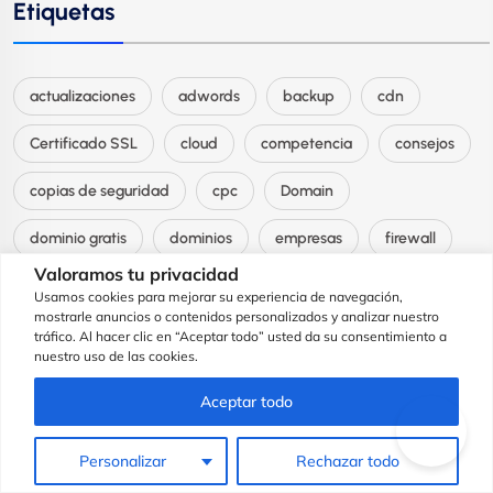
Etiquetas
actualizaciones
adwords
backup
cdn
Certificado SSL
cloud
competencia
consejos
copias de seguridad
cpc
Domain
dominio gratis
dominios
empresas
firewall
Valoramos tu privacidad
Game Server
google
Google Adwords
gratis
Usamos cookies para mejorar su experiencia de navegación,
mostrarle anuncios o contenidos personalizados y analizar nuestro
hosting
HTTPS
icann
malware
marca
tráfico. Al hacer clic en “Aceptar todo” usted da su consentimiento a
nuestro uso de las cookies.
marketing
Marketing digital
onpage
Aceptar todo
palabras clave
Plesk Onyx
posicionamiento
Personalizar
Rechazar todo
promociones
promoción
publicidad