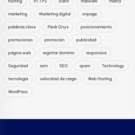
hosting
HTTPS
icann
malware
marca
marketing
Marketing digital
onpage
palabras clave
Plesk Onyx
posicionamiento
promociones
promoción
publicidad
página web
registrar dominio
responsive
Seguridad
sem
SEO
spam
Technology
tecnología
velocidad de carga
Web Hosting
WordPress