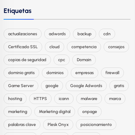
Etiquetas
actualizaciones
adwords
backup
cdn
Certificado SSL
cloud
competencia
consejos
copias de seguridad
cpc
Domain
dominio gratis
dominios
empresas
firewall
Game Server
google
Google Adwords
gratis
hosting
HTTPS
icann
malware
marca
marketing
Marketing digital
onpage
palabras clave
Plesk Onyx
posicionamiento