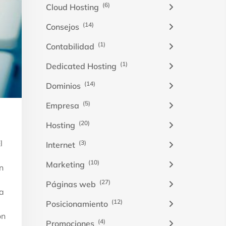
(6)
Cloud Hosting
(14)
Consejos
(1)
Contabilidad
(1)
Dedicated Hosting
(14)
Dominios
(5)
Empresa
(20)
Hosting
l
(3)
Internet
(10)
Marketing
n
(27)
Páginas web
ta
(12)
Posicionamiento
ón
(4)
Promociones