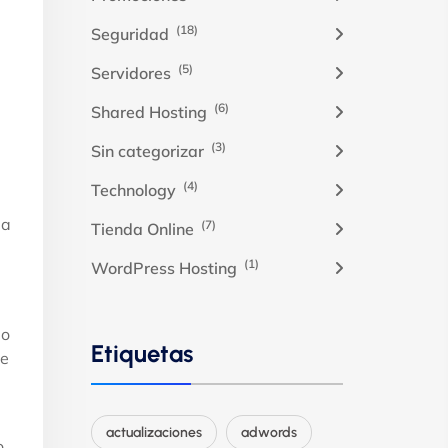
(18)
Seguridad
(5)
Servidores
(6)
Shared Hosting
(3)
Sin categorizar
(4)
Technology
la
(7)
Tienda Online
(1)
WordPress Hosting
do
Etiquetas
se
actualizaciones
adwords
o