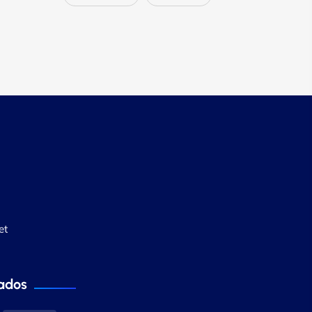
et
ados